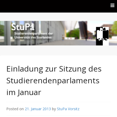
Skip to content
Studierendenparlament der Universität des Saarlandes
Studierendenparlament
der UdS
Einladung zur Sitzung des
Studierendenparlaments
im Januar
Posted on
21. Januar 2013
by
StuPa Vorsitz